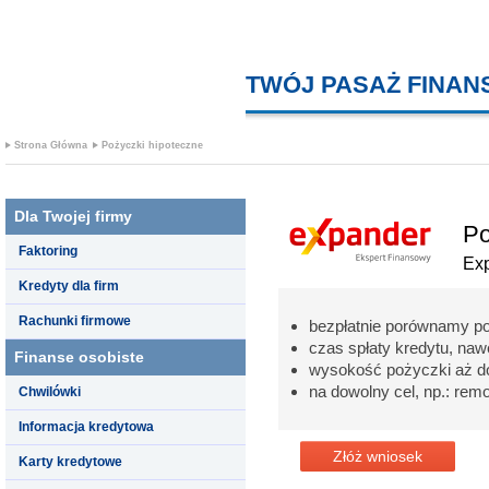
TWÓJ PASAŻ FINA
Strona Główna
Pożyczki hipoteczne
Dla Twojej firmy
Po
Faktoring
Ex
Kredyty dla firm
Rachunki firmowe
bezpłatnie porównamy p
czas spłaty kredytu, nawe
Finanse osobiste
wysokość pożyczki aż d
na dowolny cel, np.: re
Chwilówki
Informacja kredytowa
Złóż wniosek
Karty kredytowe