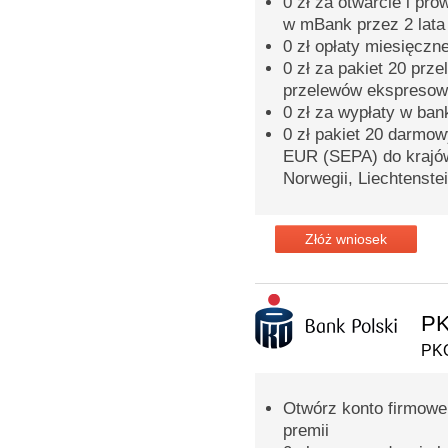
0 zł za otwarcie i pr
w mBank przez 2 lata
0 zł opłaty miesięczn
0 zł za pakiet 20 prz
przelewów ekspreso
0 zł za wypłaty w ba
0 zł pakiet 20 darmo
EUR (SEPA) do krajów 
Norwegii, Liechtenstei
Złóż wniosek
PK
PKO
Otwórz konto firmowe 
premii