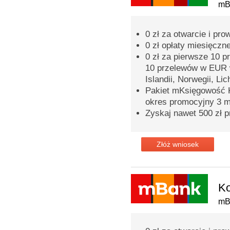
mB
0 zł za otwarcie i p
0 zł opłaty miesięczn
0 zł za pierwsze 10 
10 przelewów w EUR 
Islandii, Norwegii, Lic
Pakiet mKsięgowość K
okres promocyjny 3 m
Zyskaj nawet 500 zł p
Złóż wniosek
Ko
mB