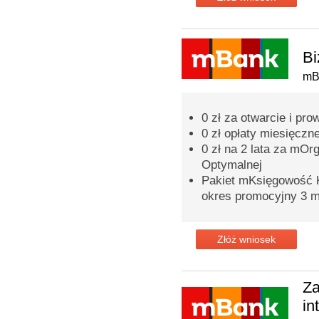
Bi
mB
0 zł za otwarcie i p
0 zł opłaty miesięczn
0 zł na 2 lata za mOr
Optymalnej
Pakiet mKsięgowość K
okres promocyjny 3 m
Złóż wniosek
Za
in