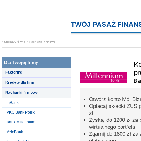
TWÓJ PASAŻ FINA
Strona Główna
Rachunki firmowe
Dla Twojej firmy
Ko
pr
Faktoring
Ba
Kredyty dla firm
Rachunki firmowe
Otwórz konto Mój Bizn
mBank
Opłacaj składki ZUS 
PKO Bank Polski
zł
Zyskaj do 1200 zł za 
Bank Millennium
wirtualnego portfela
VeloBank
Zgarnij do 1800 zł za
płatniczego