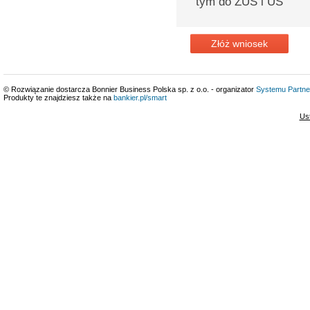
tym do ZUS i US
Złóż wniosek
© Rozwiązanie dostarcza Bonnier Business Polska sp. z o.o. - organizator
Systemu Partne
Produkty te znajdziesz także na
bankier.pl/smart
Us