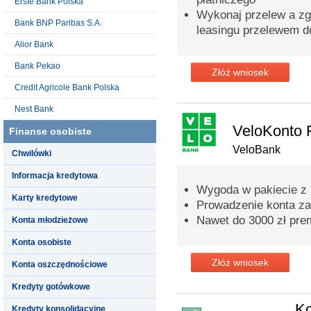
Erste Bank Polska
Wykonaj przelew a zga
Bank BNP Paribas S.A.
leasingu przelewem d
Alior Bank
Bank Pekao
Złóż wniosek
Credit Agricole Bank Polska
Nest Bank
VeloKonto 
Finanse osobiste
VeloBank
Chwilówki
Informacja kredytowa
Wygoda w pakiecie z
Karty kredytowe
Prowadzenie konta za
Nawet do 3000 zł prem
Konta młodzieżowe
Konta osobiste
Złóż wniosek
Konta oszczędnościowe
Kredyty gotówkowe
K
Kredyty konsolidacyjne