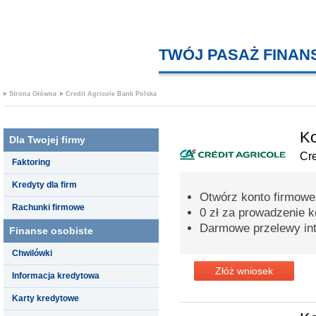
TWÓJ PASAŻ FINA
Strona Główna
Credit Agricole Bank Polska
Ko
Dla Twojej firmy
Cre
Faktoring
Kredyty dla firm
Otwórz konto firmowe 
Rachunki firmowe
0 zł za prowadzenie k
Darmowe przelewy int
Finanse osobiste
Chwilówki
Złóż wniosek
Informacja kredytowa
Karty kredytowe