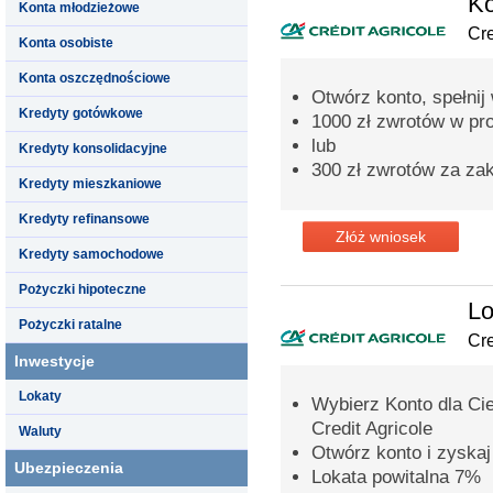
Ko
Konta młodzieżowe
Cre
Konta osobiste
Konta oszczędnościowe
Otwórz konto, spełnij 
Kredyty gotówkowe
1000 zł zwrotów w pr
lub
Kredyty konsolidacyjne
300 zł zwrotów za za
Kredyty mieszkaniowe
Kredyty refinansowe
Złóż wniosek
Kredyty samochodowe
Pożyczki hipoteczne
Lo
Pożyczki ratalne
Cre
Inwestycje
Lokaty
Wybierz Konto dla Cie
Credit Agricole
Waluty
Otwórz konto i zyskaj
Ubezpieczenia
Lokata powitalna 7%