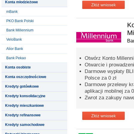
Konta młodzieżowe
Złóż wniosek
mBank
PKO Bank Polski
Ko
Bank Millennium
Mi
VeloBank
Ba
Alior Bank
Otwórz Konto Millenni
Bank Pekao
Otwarcie i prowadzeni
Konta osobiste
Darmowe wypłaty BLI
Konta oszczędnościowe
Polsce za 0 zł
Darmowe przelewy kra
Kredyty gotówkowe
aplikacji mobilnej za 0
Kredyty konsolidacyjne
Zwrot za zakupy naw
Kredyty mieszkaniowe
Kredyty refinansowe
Złóż wniosek
Kredyty samochodowe