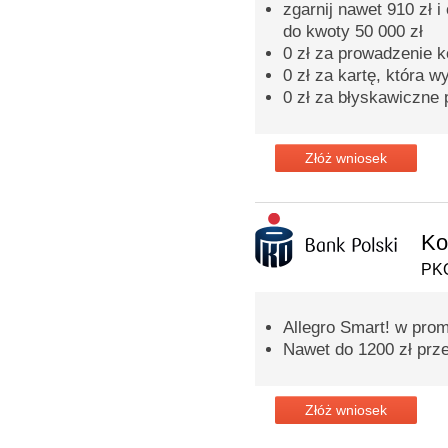
zgarnij nawet 910 zł 
do kwoty 50 000 zł
0 zł za prowadzenie k
0 zł za kartę, która w
0 zł za błyskawiczne
Złóż wniosek
Ko
PKO
Allegro Smart! w prom
Nawet do 1200 zł prz
Złóż wniosek