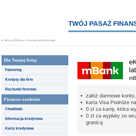
TWÓJ PASAŻ FINA
Strona Główna
Konta młodzieżowe
Dla Twojej firmy
eK
lat
Faktoring
mB
Kredyty dla firm
Rachunki firmowe
załóż darmowe konto, 
Finanse osobiste
karta Visa Podróże na
0 zł za kartę, która w
Chwilówki
0 zł za wypłaty ze w
Informacja kredytowa
granicą
Karty kredytowe