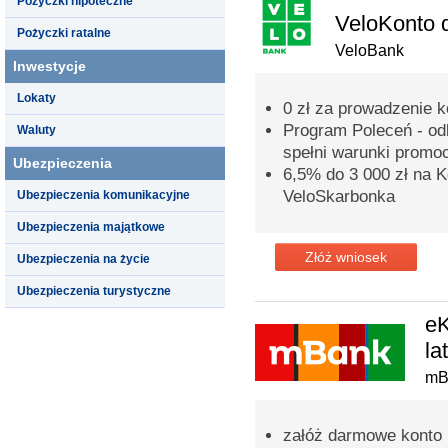
Pożyczki hipoteczne
VeloKonto 
Pożyczki ratalne
VeloBank
Inwestycje
Lokaty
0 zł za prowadzenie 
Program Poleceń - odb
Waluty
spełni warunki promoc
Ubezpieczenia
6,5% do 3 000 zł na
VeloSkarbonka
Ubezpieczenia komunikacyjne
Ubezpieczenia majątkowe
Złóż wniosek
Ubezpieczenia na życie
Ubezpieczenia turystyczne
eK
la
mB
załóż darmowe konto i