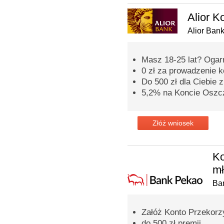
Alior K
Alior Ban
Masz 18-25 lat? Ogarni
0 zł za prowadzenie 
Do 500 zł dla Ciebi
5,2% na Koncie Oszc
Złóż wniosek
Ko
m
Ba
Załóż Konto Przekorzy
do 500 zł premii