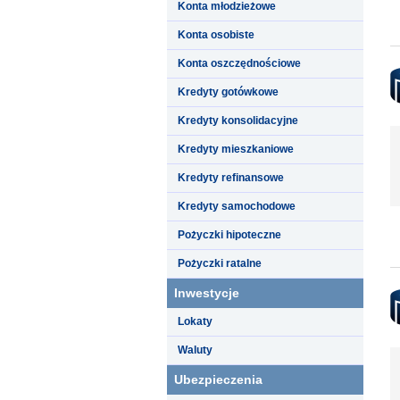
Konta młodzieżowe
Konta osobiste
Konta oszczędnościowe
Kredyty gotówkowe
Kredyty konsolidacyjne
Kredyty mieszkaniowe
Kredyty refinansowe
Kredyty samochodowe
Pożyczki hipoteczne
Pożyczki ratalne
Inwestycje
Lokaty
Waluty
Ubezpieczenia