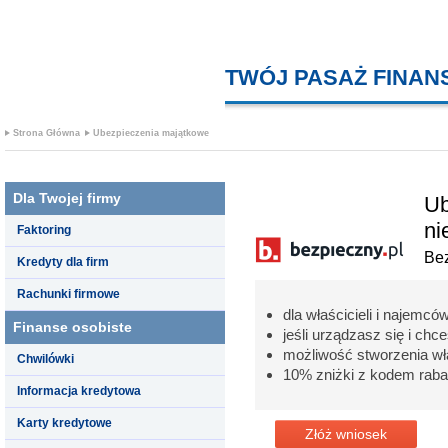
TWÓJ PASAŻ FINA
Strona Główna
Ubezpieczenia majątkowe
Dla Twojej firmy
Ub
ni
Faktoring
Bez
Kredyty dla firm
Rachunki firmowe
dla właścicieli i najemcó
Finanse osobiste
jeśli urządzasz się i c
możliwość stworzenia wł
Chwilówki
10% zniżki z kodem rab
Informacja kredytowa
Karty kredytowe
Złóż wniosek