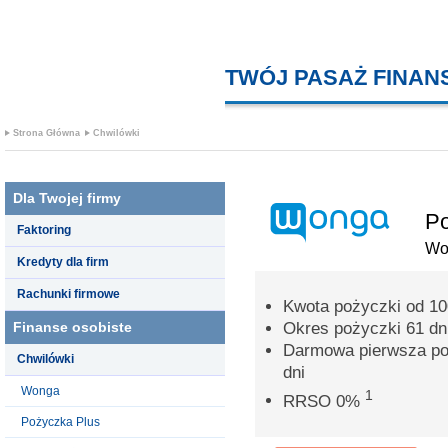
TWÓJ PASAŻ FINA
Strona Główna
Chwilówki
Dla Twojej firmy
Po
Faktoring
Wo
Kredyty dla firm
Rachunki firmowe
Kwota pożyczki od 100
Finanse osobiste
Okres pożyczki 61 dn
Darmowa pierwsza poż
Chwilówki
dni
Wonga
1
RRSO 0%
Pożyczka Plus