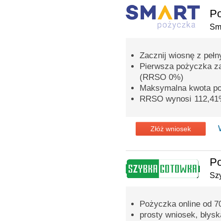
P
Sm
Zacznij wiosnę z peł
Pierwsza pożyczka z
(RRSO 0%)
Maksymalna kwota po
RRSO wynosi 112,4
Złóż wniosek
P
Sz
Pożyczka online od 70
prosty wniosek, błys