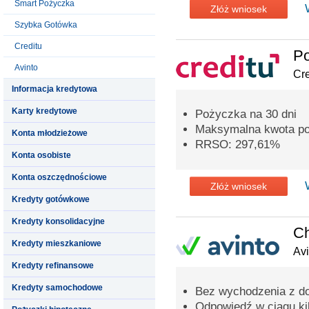
Smart Pożyczka
Złóż wniosek
Szybka Gotówka
Creditu
P
Avinto
Cre
Informacja kredytowa
Karty kredytowe
Pożyczka na 30 dni
Maksymalna kwota poż
Konta młodzieżowe
RRSO: 297,61%
Konta osobiste
Konta oszczędnościowe
Złóż wniosek
Kredyty gotówkowe
Kredyty konsolidacyjne
C
Kredyty mieszkaniowe
Avi
Kredyty refinansowe
Kredyty samochodowe
Bez wychodzenia z d
Odpowiedź w ciągu ki