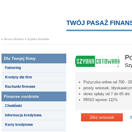
TWÓJ PASAŻ FINA
Strona Główna
Szybka Gotówka
Po
Dla Twojej firmy
Sz
Faktoring
Kredyty dla firm
Pożyczka online od 700 - 20
Rachunki firmowe
prosty wniosek, błyskawicz
okres spłaty od 7 do 65 dni
Finanse osobiste
RRSO wynosi 111%
Chwilówki
Informacja kredytowa
Złóż wniosek
W
Karty kredytowe