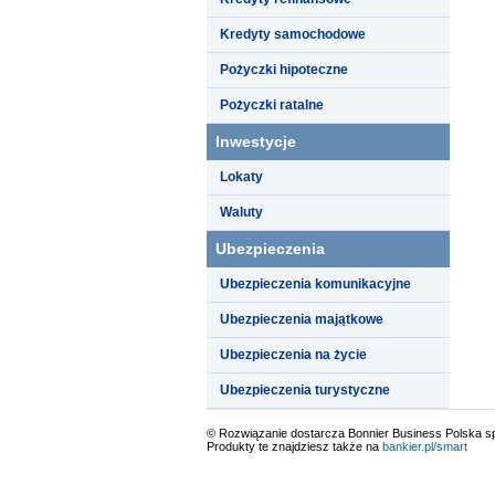
Kredyty samochodowe
Pożyczki hipoteczne
Pożyczki ratalne
Inwestycje
Lokaty
Waluty
Ubezpieczenia
Ubezpieczenia komunikacyjne
Ubezpieczenia majątkowe
Ubezpieczenia na życie
Ubezpieczenia turystyczne
© Rozwiązanie dostarcza Bonnier Business Polska sp.
Produkty te znajdziesz także na
bankier.pl/smart