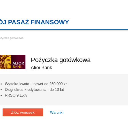
ÓJ PASAŻ FINANSOWY
KREDYTY MIESZKANIOWE, KONT
ozyczka gotowkowa
Pożyczka gotówkowa
Alior Bank
Wysoka kwota – nawet do 250 000 zł
Długi okres kredytowania - do 10 lat
RRSO 9,15%
Złóż wniosek
Warunki