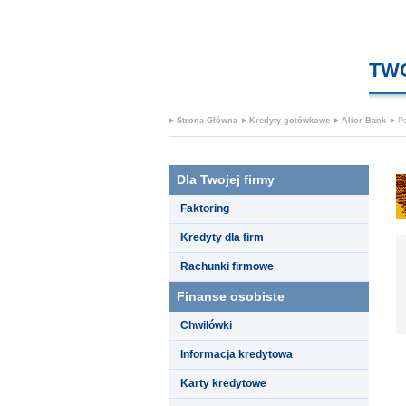
TW
Strona Główna
Kredyty gotówkowe
Alior Bank
P
Dla Twojej firmy
Faktoring
Kredyty dla firm
Rachunki firmowe
Finanse osobiste
Chwilówki
Informacja kredytowa
Karty kredytowe