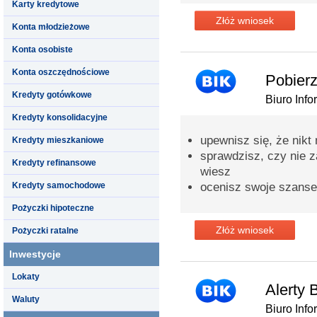
Karty kredytowe
Złóż wniosek
Konta młodzieżowe
Konta osobiste
Konta oszczędnościowe
Pobierz
Kredyty gotówkowe
Biuro Info
Kredyty konsolidacyjne
upewnisz się, że nikt
Kredyty mieszkaniowe
sprawdzisz, czy nie za
Kredyty refinansowe
wiesz
Kredyty samochodowe
ocenisz swoje szanse
Pożyczki hipoteczne
Złóż wniosek
Pożyczki ratalne
Inwestycje
Lokaty
Alerty 
Waluty
Biuro Info