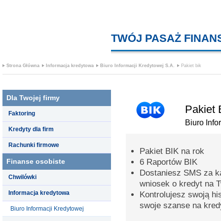
TWÓJ PASAŻ FINA
Strona Główna
Informacja kredytowa
Biuro Informacji Kredytowej S.A.
Pakiet bik
Dla Twojej firmy
Pakiet 
Faktoring
Biuro Info
Kredyty dla firm
Rachunki firmowe
Pakiet BIK na rok
Finanse osobiste
6 Raportów BIK
Dostaniesz SMS za k
Chwilówki
wniosek o kredyt na 
Informacja kredytowa
Kontrolujesz swoją hi
swoje szanse na kred
Biuro Informacji Kredytowej