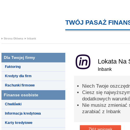
TWÓJ PASAŻ FINA
Strona Główna
Inbank
Dla Twojej firmy
Lokata Na S
Faktoring
Inbank
Kredyty dla firm
Rachunki firmowe
Niech Twoje oszczędn
Ciesz się najwyższy
Finanse osobiste
dodatkowych warunk
Chwilówki
Nie musisz zmieniać s
zarabiać z Inbank
Informacja kredytowa
Karty kredytowe
Złóż wniosek