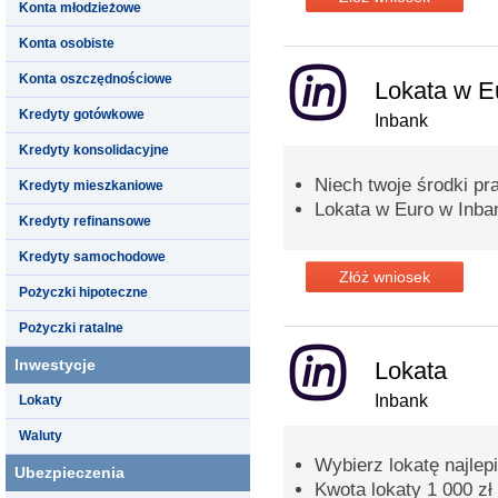
Konta młodzieżowe
Konta osobiste
Konta oszczędnościowe
Lokata w E
Kredyty gotówkowe
Inbank
Kredyty konsolidacyjne
Niech twoje środki pra
Kredyty mieszkaniowe
Lokata w Euro w Inba
Kredyty refinansowe
Kredyty samochodowe
Złóż wniosek
Pożyczki hipoteczne
Pożyczki ratalne
Inwestycje
Lokata
Inbank
Lokaty
Waluty
Wybierz lokatę najlep
Ubezpieczenia
Kwota lokaty 1 000 zł 