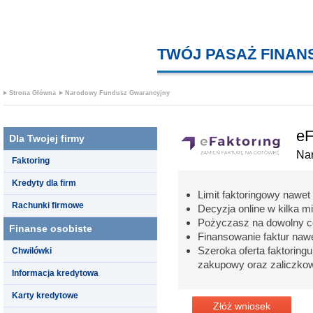
TWÓJ PASAŻ FINA
Strona Główna
Narodowy Fundusz Gwarancyjny
eF
Dla Twojej firmy
Na
Faktoring
Kredyty dla firm
Limit faktoringowy nawet
Rachunki firmowe
Decyzja online w kilka mi
Pożyczasz na dowolny ce
Finanse osobiste
Finansowanie faktur naw
Szeroka oferta faktoringu
Chwilówki
zakupowy oraz zaliczko
Informacja kredytowa
Karty kredytowe
Złóż wniosek