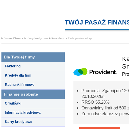
TWÓJ PASAŻ FINA
Strona Główna
Karty kredytowe
Provident
Karta provismart sp
Dla Twojej firmy
Ka
S
Faktoring
Pro
Kredyty dla firm
Rachunki firmowe
Promocja „Zgarnij do 120
Finanse osobiste
20.10.2026r.
RRSO 55,28%
Chwilówki
Odnawialny limit od 500 z
Informacja kredytowa
Zero odsetek przez pierw
Karty kredytowe