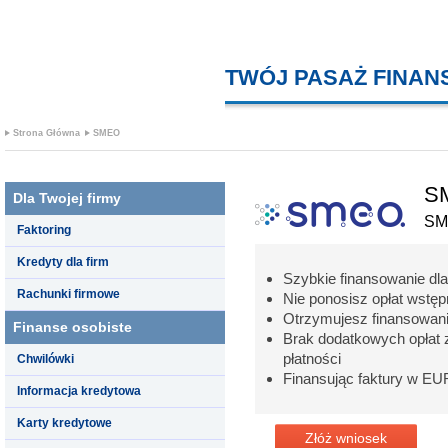
TWÓJ PASAŻ FINA
Strona Główna
SMEO
SM
Dla Twojej firmy
SM
Faktoring
Kredyty dla firm
Szybkie finansowanie dla
Rachunki firmowe
Nie ponosisz opłat wstępn
Otrzymujesz finansowani
Finanse osobiste
Brak dodatkowych opłat z
płatności
Chwilówki
Finansując faktury w EU
Informacja kredytowa
Karty kredytowe
Złóż wniosek