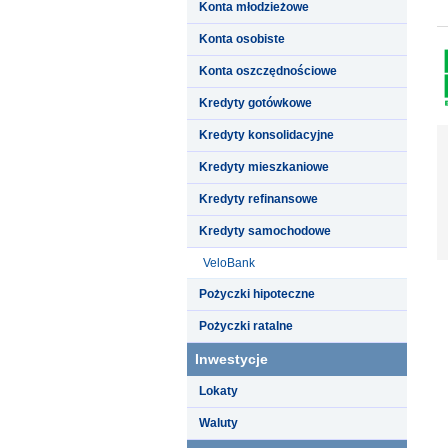
Konta młodzieżowe
Konta osobiste
Konta oszczędnościowe
Kredyty gotówkowe
Kredyty konsolidacyjne
Kredyty mieszkaniowe
Kredyty refinansowe
Kredyty samochodowe
VeloBank
Pożyczki hipoteczne
Pożyczki ratalne
Inwestycje
Lokaty
Waluty