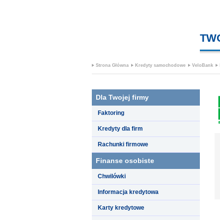
TW
Strona Główna
Kredyty samochodowe
VeloBank
Dla Twojej firmy
Faktoring
Kredyty dla firm
Rachunki firmowe
Finanse osobiste
Chwilówki
Informacja kredytowa
Karty kredytowe