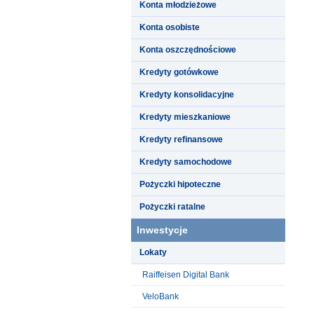
Konta młodzieżowe
Konta osobiste
Konta oszczędnościowe
Kredyty gotówkowe
Kredyty konsolidacyjne
Kredyty mieszkaniowe
Kredyty refinansowe
Kredyty samochodowe
Pożyczki hipoteczne
Pożyczki ratalne
Inwestycje
Lokaty
Raiffeisen Digital Bank
VeloBank