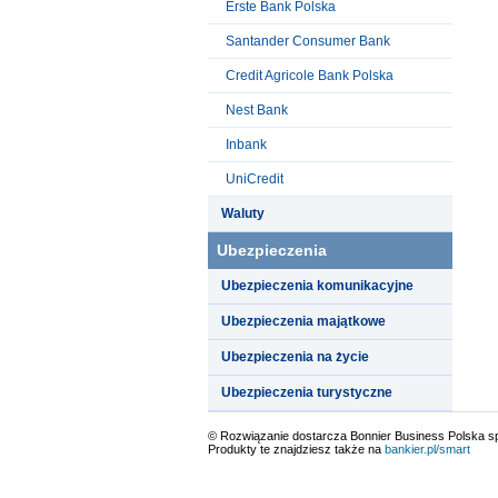
Erste Bank Polska
Santander Consumer Bank
Credit Agricole Bank Polska
Nest Bank
Inbank
UniCredit
Waluty
Ubezpieczenia
Ubezpieczenia komunikacyjne
Ubezpieczenia majątkowe
Ubezpieczenia na życie
Ubezpieczenia turystyczne
© Rozwiązanie dostarcza Bonnier Business Polska sp.
Produkty te znajdziesz także na
bankier.pl/smart