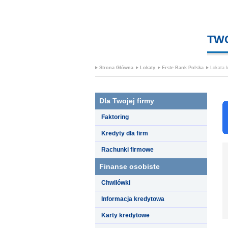
TW
Strona Główna
Lokaty
Erste Bank Polska
Lokata k
Dla Twojej firmy
Faktoring
Kredyty dla firm
Rachunki firmowe
Finanse osobiste
Chwilówki
Informacja kredytowa
Karty kredytowe