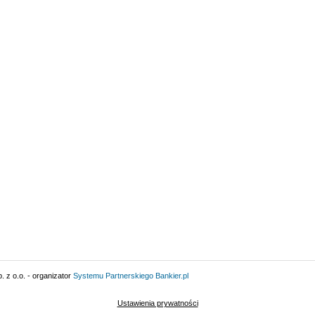
 z o.o. - organizator
Systemu Partnerskiego
Bankier.pl
Ustawienia prywatności