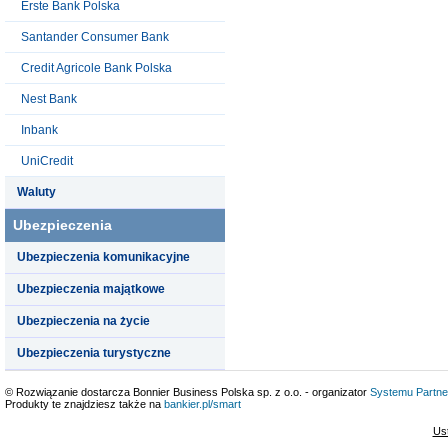
Erste Bank Polska
Santander Consumer Bank
Credit Agricole Bank Polska
Nest Bank
Inbank
UniCredit
Waluty
Ubezpieczenia
Ubezpieczenia komunikacyjne
Ubezpieczenia majątkowe
Ubezpieczenia na życie
Ubezpieczenia turystyczne
© Rozwiązanie dostarcza Bonnier Business Polska sp. z o.o. - organizator
Systemu Partne
Produkty te znajdziesz także na
bankier.pl/smart
Us