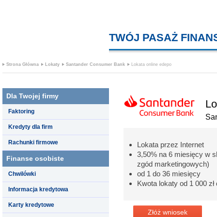
TWÓJ PASAŻ FINA
Strona Główna
Lokaty
Santander Consumer Bank
Lokata online edepo
Dla Twojej firmy
Lo
Faktoring
Sa
Kredyty dla firm
Rachunki firmowe
Lokata przez Internet
3,50% na 6 miesięcy w s
Finanse osobiste
zgód marketingowych)
od 1 do 36 miesięcy
Chwilówki
Kwota lokaty od 1 000 zł 
Informacja kredytowa
Karty kredytowe
Złóż wniosek