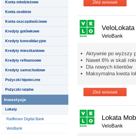
Złóż wniosek
Konta młodzieżowe
Konta osobiste
Konta oszczędnościowe
VeloLokata
Kredyty gotówkowe
VeloBank
Kredyty konsolidacyjne
Kredyty mieszkaniowe
Aktywnie po wyższy p
Nawet 6% w skali rok
Kredyty refinansowe
Dla nowych klientów
Kredyty samochodowe
Maksymalna kwota lok
Pożyczki hipoteczne
Pożyczki ratalne
Złóż wniosek
Inwestycje
Lokaty
Lokata Mob
Raiffeisen Digital Bank
VeloBank
VeloBank