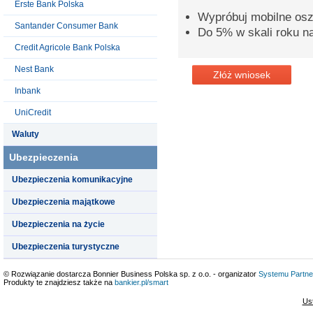
Erste Bank Polska
Wypróbuj mobilne osz
Santander Consumer Bank
Do 5% w skali roku n
Credit Agricole Bank Polska
Nest Bank
Złóż wniosek
Inbank
UniCredit
Waluty
Ubezpieczenia
Ubezpieczenia komunikacyjne
Ubezpieczenia majątkowe
Ubezpieczenia na życie
Ubezpieczenia turystyczne
© Rozwiązanie dostarcza Bonnier Business Polska sp. z o.o. - organizator
Systemu Partne
Produkty te znajdziesz także na
bankier.pl/smart
Us