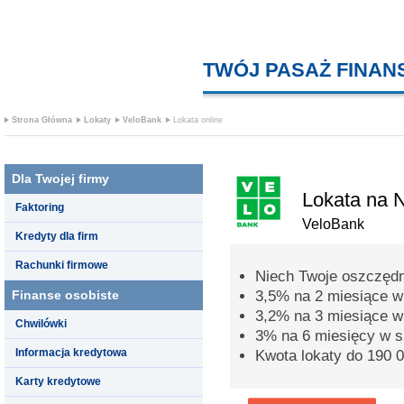
TWÓJ PASAŻ FINA
Strona Główna
Lokaty
VeloBank
Lokata online
Dla Twojej firmy
Lokata na 
Faktoring
VeloBank
Kredyty dla firm
Rachunki firmowe
Niech Twoje oszczędn
Finanse osobiste
3,5% na 2 miesiące w 
3,2% na 3 miesiące w 
Chwilówki
3% na 6 miesięcy w s
Informacja kredytowa
Kwota lokaty do 190 0
Karty kredytowe