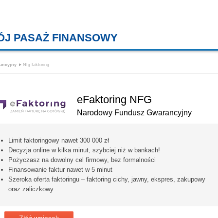
ÓJ PASAŻ FINANSOWY
KREDYTY MIESZKANIOWE, KONT
ancyjny
Nfg faktoring
eFaktoring NFG
Narodowy Fundusz Gwarancyjny
Limit faktoringowy nawet 300 000 zł
Decyzja online w kilka minut, szybciej niż w bankach!
Pożyczasz na dowolny cel firmowy, bez formalności
Finansowanie faktur nawet w 5 minut
Szeroka oferta faktoringu – faktoring cichy, jawny, ekspres, zakupowy
oraz zaliczkowy
Złóż wniosek