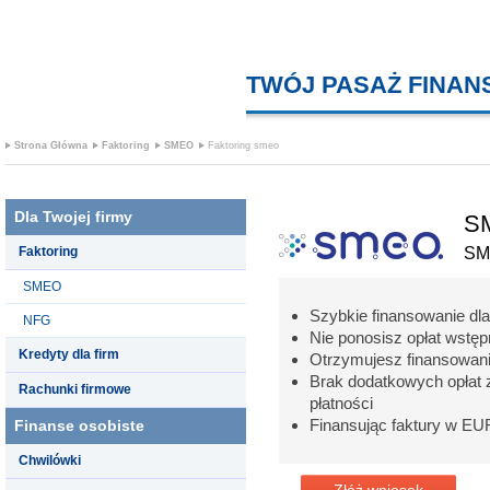
TWÓJ PASAŻ FINA
Strona Główna
Faktoring
SMEO
Faktoring smeo
Dla Twojej firmy
SM
Faktoring
SM
SMEO
Szybkie finansowanie dla
NFG
Nie ponosisz opłat wstępn
Kredyty dla firm
Otrzymujesz finansowani
Brak dodatkowych opłat z
Rachunki firmowe
płatności
Finansując faktury w EU
Finanse osobiste
Chwilówki
Złóż wniosek