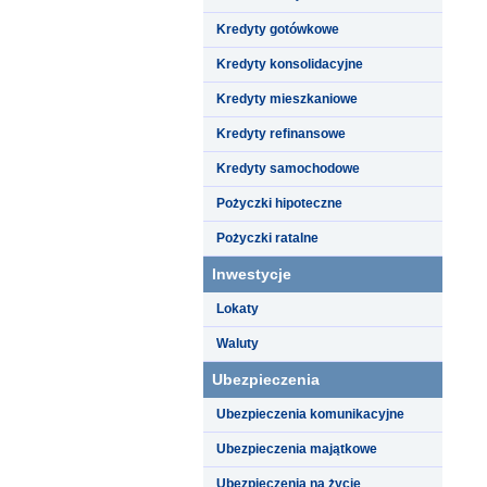
Kredyty gotówkowe
Kredyty konsolidacyjne
Kredyty mieszkaniowe
Kredyty refinansowe
Kredyty samochodowe
Pożyczki hipoteczne
Pożyczki ratalne
Inwestycje
Lokaty
Waluty
Ubezpieczenia
Ubezpieczenia komunikacyjne
Ubezpieczenia majątkowe
Ubezpieczenia na życie