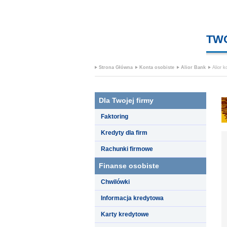
TW
Strona Główna
Konta osobiste
Alior Bank
Alior k
Dla Twojej firmy
Faktoring
Kredyty dla firm
Rachunki firmowe
Finanse osobiste
Chwilówki
Informacja kredytowa
Karty kredytowe