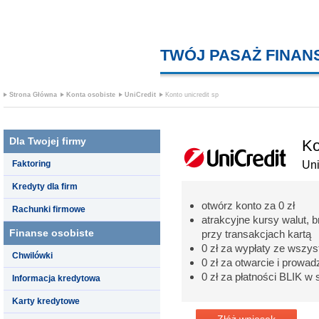
TWÓJ PASAŻ FINA
Strona Główna
Konta osobiste
UniCredit
Konto unicredit sp
Dla Twojej firmy
Ko
Faktoring
Uni
Kredyty dla firm
otwórz konto za 0 zł
Rachunki firmowe
atrakcyjne kursy walut, 
Finanse osobiste
przy transakcjach kartą
0 zł za wypłaty ze wszy
Chwilówki
0 zł za otwarcie i prowad
0 zł za płatności BLIK w 
Informacja kredytowa
Karty kredytowe
Złóż wniosek