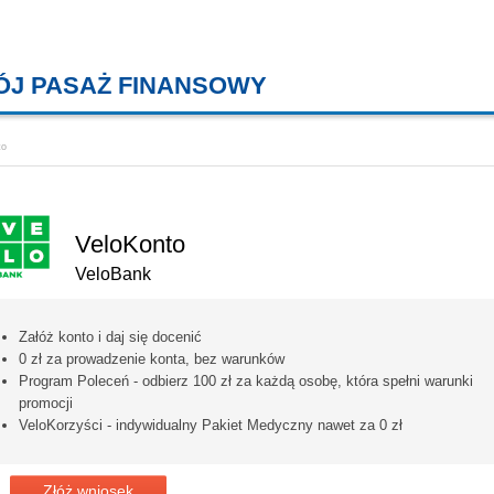
ÓJ PASAŻ FINANSOWY
KREDYTY MIESZKANIOWE, KONT
to
VeloKonto
VeloBank
Załóż konto i daj się docenić
0 zł za prowadzenie konta, bez warunków
Program Poleceń - odbierz 100 zł za każdą osobę, która spełni warunki
promocji
VeloKorzyści - indywidualny Pakiet Medyczny nawet za 0 zł
Złóż wniosek