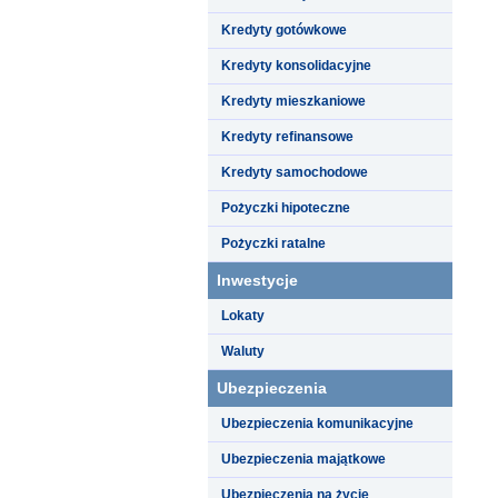
Kredyty gotówkowe
Kredyty konsolidacyjne
Kredyty mieszkaniowe
Kredyty refinansowe
Kredyty samochodowe
Pożyczki hipoteczne
Pożyczki ratalne
Inwestycje
Lokaty
Waluty
Ubezpieczenia
Ubezpieczenia komunikacyjne
Ubezpieczenia majątkowe
Ubezpieczenia na życie