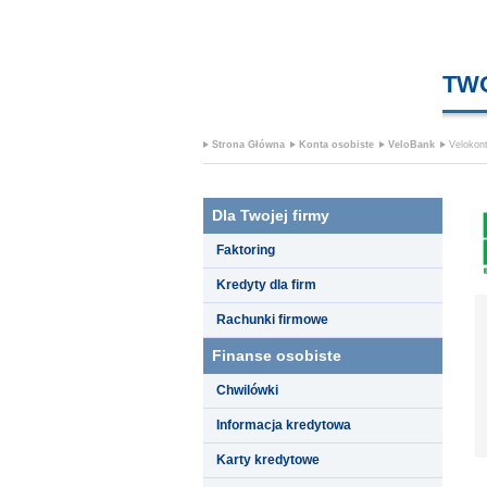
TW
Strona Główna
Konta osobiste
VeloBank
Velokon
Dla Twojej firmy
Faktoring
Kredyty dla firm
Rachunki firmowe
Finanse osobiste
Chwilówki
Informacja kredytowa
Karty kredytowe