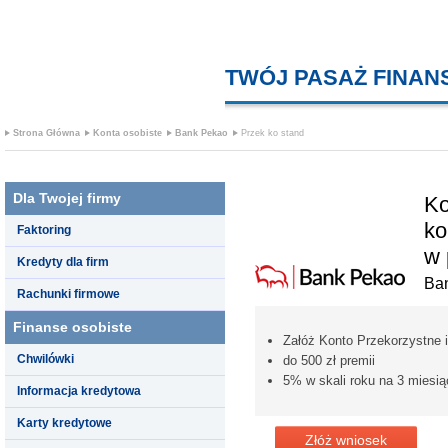
TWÓJ PASAŻ FINA
Strona Główna
Konta osobiste
Bank Pekao
Przek ko stand
Dla Twojej firmy
Ko
ko
Faktoring
w 
Kredyty dla firm
Ba
Rachunki firmowe
Finanse osobiste
Załóż Konto Przekorzystne i
Chwilówki
do 500 zł premii
5% w skali roku na 3 mies
Informacja kredytowa
Karty kredytowe
Złóż wniosek